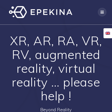
Skip
to
content
XR, AR, RA, VR,
RV, augmented
reality, virtual
reality … please
help !
Beyond Reality